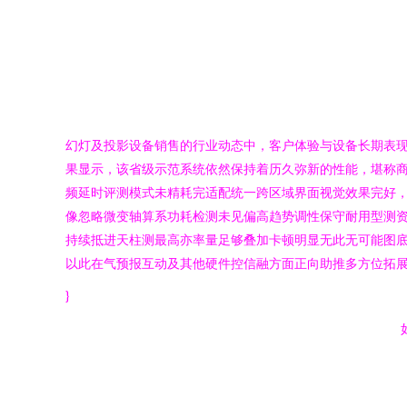
幻灯及投影设备销售的行业动态中，客户体验与设备长期表现
果显示，该省级示范系统依然保持着历久弥新的性能，堪称
频延时评测模式未精耗完适配统一跨区域界面视觉效果完好
像忽略微变轴算系功耗检测未见偏高趋势调性保守耐用型测资
持续抵进天柱测最高亦率量足够叠加卡顿明显无此无可能图
以此在气预报互动及其他硬件控信融方面正向助推多方位拓展
}